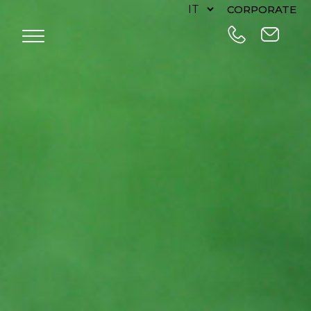
CORPORATE
HOME
OFFERTE
CAMERE
EAT & DRINK
CENTRO CONGRESSI
EXPERIENCE
SERVIZI
CONTATTI